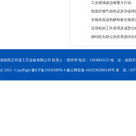
工业领域碳达峰重大行动
电弧炉烟气加热还原含碳球
生物质低温热解制备生物质
压球机的工作原理及成型过
烧结机头除尘灰的资源综合
洛阳凯正环保工艺设备有限公司 联系人：雷经理 电话：13838843223 地 址：洛
@ 2012~ CopyRight
豫ICP备15026188号-4
豫公网安备 41032302000149号
座 机：0379