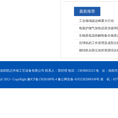
最新推荐
工业领域碳达峰重大行动
电弧炉烟气加热还原含碳球
生物质低温热解制备生物质
压球机的工作原理及成型过
烧结机头除尘灰的资源综合
洛阳凯正环保工艺设备有限公司 联系人：雷经理 电话：13838843223 地 址：洛
@ 2012~ CopyRight
豫ICP备15026188号-4
豫公网安备 41032302000149号
座 机：0379