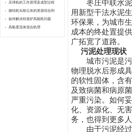
枣庄中联水泥(28
压球机的工作原理及成型过程
用新型干法水泥
烧结机头除尘灰的资源综合利
如何解决转底炉高能耗问题
环保果，为城市
高黏度流体混合机理
成本的终处置提
广拓宽了道路。
污泥处理现状
城市污泥是污水
物理脱水后形成
的软性固体，含
及致病菌和病原
严重污染。如何
化、资源化、无
务，也得到更多
由于污泥经过脱