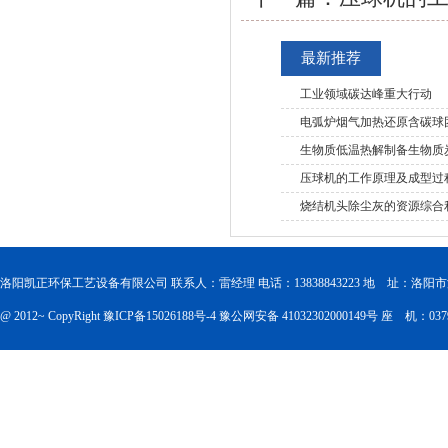
最新推荐
工业领域碳达峰重大行动
电弧炉烟气加热还原含碳球
生物质低温热解制备生物质
压球机的工作原理及成型过
烧结机头除尘灰的资源综合
洛阳凯正环保工艺设备有限公司 联系人：雷经理 电话：13838843223 地 址：洛
@ 2012~ CopyRight
豫ICP备15026188号-4
豫公网安备 41032302000149号
座 机：0379