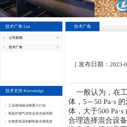
技术广角 List
技术广角
公司新闻
技术广角
[ 发布日期：2023
一般认为，在
技术支持 Knowledge
体，
5
～
50 Pa
·
s
的
工业领域碳达峰重大行动
体，大于
500 Pa
·
s
电弧炉烟气加热还原含碳球团
合理选择混合设
生物质低温热解制备生物质炭