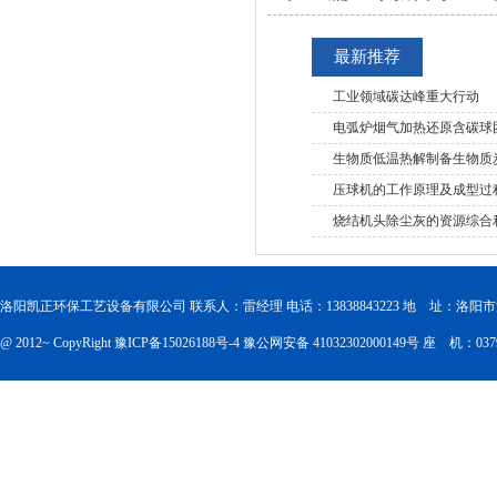
最新推荐
工业领域碳达峰重大行动
电弧炉烟气加热还原含碳球
生物质低温热解制备生物质
压球机的工作原理及成型过
烧结机头除尘灰的资源综合
洛阳凯正环保工艺设备有限公司 联系人：雷经理 电话：13838843223 地 址：洛
@ 2012~ CopyRight
豫ICP备15026188号-4
豫公网安备 41032302000149号
座 机：0379