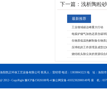
下一篇：
浅析陶粒
最新推荐
工业领域碳达峰重大行动
电弧炉烟气加热还原含碳球
生物质低温热解制备生物质
压球机的工作原理及成型过
烧结机头除尘灰的资源综合
洛阳凯正环保工艺设备有限公司 联系人：雷经理 电话：13838843223 地 址：洛
@ 2012~ CopyRight
豫ICP备15026188号-4
豫公网安备 41032302000149号
座 机：0379