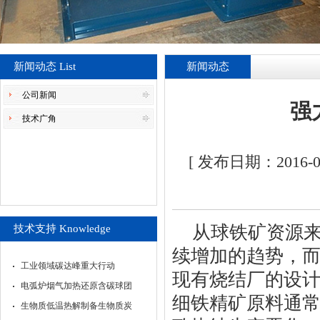
新闻动态 List
新闻动态
公司新闻
强
技术广角
[ 发布日期：2016
从球铁矿资源
技术支持 Knowledge
续增加的趋势，
工业领域碳达峰重大行动
现有烧结厂的设
电弧炉烟气加热还原含碳球团
细铁精矿原料通
生物质低温热解制备生物质炭