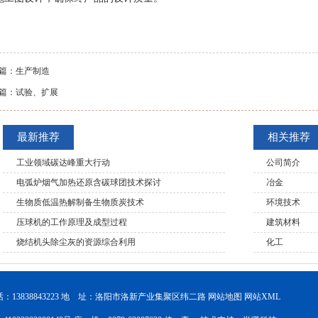
篇：
生产制造
篇：
试验、扩展
最新推荐
相关推荐
工业领域碳达峰重大行动
公司简介
电弧炉烟气加热还原含碳球团技术探讨
冶金
生物质低温热解制备生物质炭技术
环境技术
压球机的工作原理及成型过程
建筑材料
烧结机头除尘灰的资源综合利用
化工
13838843223 地 址：洛阳市洛新产业集聚区纬二路
网站地图
网站XML