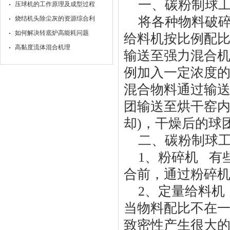
一、碳粉制球
压球机的工作原理及成型过程
将各种物料破
烧结机头除尘灰的资源综合利
如何解决转底炉高能耗问题
给料机按比例配
高黏度流体混合机理
输送至强力
混合
例加入一定浓度
混合物料通过输
团输送至烘干窑
却
)
，
干燥后的球
二、碳粉制球
1
、粉碎机 有
合前，通过粉碎
2
、定量给料
当物料配比不在
致密性产生很大