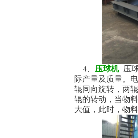
4
、
压球机
压
际产量及质量
。
辊同向旋转，两
辊的转动，当物
大
值
，此时，物