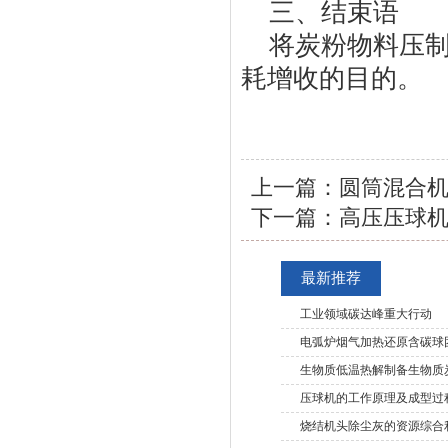
三、结束语
将炭粉物料压
耗增收的目的
。
上一篇：
圆筒混合
下一篇：
高压压球
最新推荐
工业领域碳达峰重大行动
电弧炉烟气加热还原含碳球
生物质低温热解制备生物质
压球机的工作原理及成型过
烧结机头除尘灰的资源综合