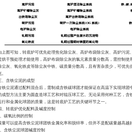
由上图可知，转底炉可优先处理焦化除尘灰、高炉布袋除尘灰、高炉污泥
过烘干预处理才能使用，高炉布袋除尘灰的氯元素质量分数高，需控制使
除尘灰、氧化铁皮等除尘灰中铁、碳质量分数高，且有害杂质少，可优先
充。
三、含铁尘泥的成型
含铁尘泥通过配料混合后，需制成含铁碳球团才能保证在高温下实现球团
的成型方法主要为圆盘造球工艺和对辊压球工艺。无论采用何种工艺，含
运行和金属化球团的质量，这是转底炉工艺的关键环节之一。
四、转底炉优化配料及碱度控制
、碳氧比例的控制
碳量可以提高含铁尘泥球团铁金属化率和脱锌率，但并不
是配碳量越高越
、含铁尘泥球团碱度控制