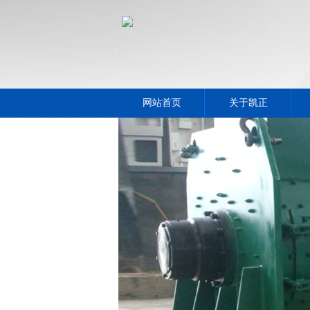
网站首页
关于凯正