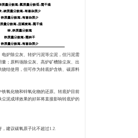
、电炉除尘灰、转炉污泥等尘泥，但污泥需
用量；原料场除尘灰、高炉矿槽除尘灰、出
供烧结使用，但可作为转底炉含铁、碳原料
中铁氧化物和锌氧化物的还原。转底炉目前
铁尘泥成球效果的好坏将直接影响转底炉的
好，建议碳氧原子比不超过
1.2.