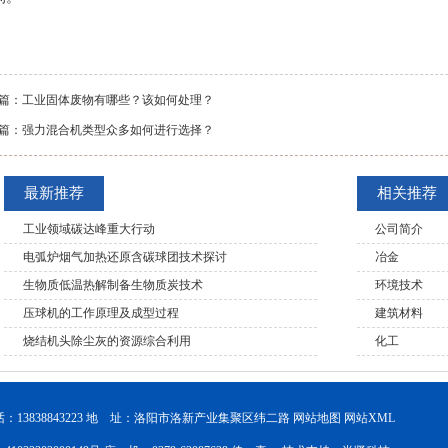
篇：
工业固体废物有哪些？该如何处理？
篇：
强力混合机类型众多如何进行选择？
最新推荐
相关推荐
工业领域碳达峰重大行动
公司简介
电弧炉烟气加热还原含碳球团技术探讨
冶金
生物质低温热解制备生物质炭技术
环境技术
压球机的工作原理及成型过程
建筑材料
烧结机头除尘灰的资源综合利用
化工
13838843223 地 址：洛阳市洛新产业集聚区纬二路
网站地图
网站XML