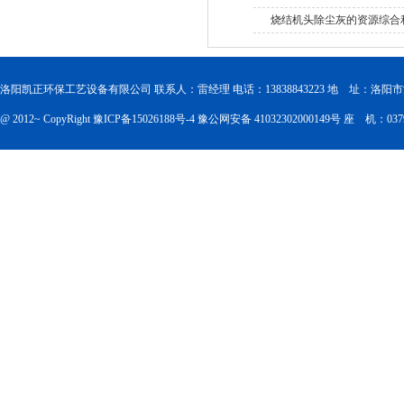
烧结机头除尘灰的资源综合
洛阳凯正环保工艺设备有限公司 联系人：雷经理 电话：13838843223 地 址：洛
@ 2012~ CopyRight
豫ICP备15026188号-4
豫公网安备 41032302000149号
座 机：0379