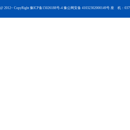
@ 2012~ CopyRight
豫ICP备15026188号-4
豫公网安备 41032302000149号
座 机：0379