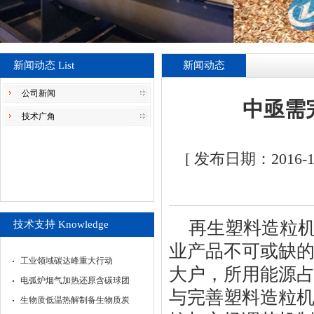
新闻动态 List
新闻动态
公司新闻
中亟需
技术广角
[ 发布日期：2016
再生塑料造粒
技术支持 Knowledge
业产品不可或缺
工业领域碳达峰重大行动
大户，所用能源
电弧炉烟气加热还原含碳球团
与完善塑料造粒
生物质低温热解制备生物质炭