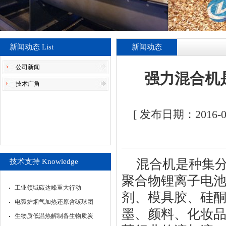
新闻动态 List
新闻动态
公司新闻
强力混合机
技术广角
[ 发布日期：2016
混合机是种集
技术支持 Knowledge
聚合物锂离子电
工业领域碳达峰重大行动
剂、模具胶、硅
电弧炉烟气加热还原含碳球团
墨、颜料、化妆
生物质低温热解制备生物质炭