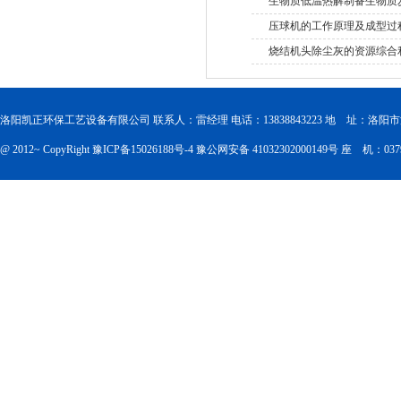
生物质低温热解制备生物质
压球机的工作原理及成型过
烧结机头除尘灰的资源综合
洛阳凯正环保工艺设备有限公司 联系人：雷经理 电话：13838843223 地 址：洛
@ 2012~ CopyRight
豫ICP备15026188号-4
豫公网安备 41032302000149号
座 机：0379