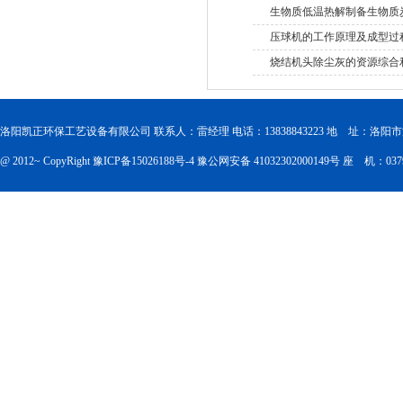
生物质低温热解制备生物质
压球机的工作原理及成型过
烧结机头除尘灰的资源综合
洛阳凯正环保工艺设备有限公司 联系人：雷经理 电话：13838843223 地 址：洛
@ 2012~ CopyRight
豫ICP备15026188号-4
豫公网安备 41032302000149号
座 机：0379