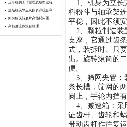
1、机身为立长
压球机的工作原理及成型过程
料粉斗与轴承架
烧结机头除尘灰的资源综合利
如何解决转底炉高能耗问题
平稳，因此不须
高黏度流体混合机理
2、颗粒制造装
支座，它通过齿
式，装拆时、只
出。旋转滚筒的
便。
3、筛网夹管：
条长槽，筛网的
圆上，手轮内挡
4、减速箱：采
证齿杆、齿轮和
带动齿杆作往复