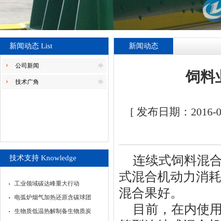
新闻动态 List
新闻动态
公司新闻
饲料
技术广角
[ 发布日期：2016
连续式饲料混
技术支持 Knowledge
式混合机动力消
工业领域碳达峰重大行动
混合果好。
电弧炉烟气加热还原含碳球团
目前，在内使
生物质低温热解制备生物质炭