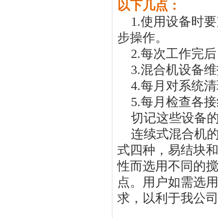
以下几点：
1.
使用设备时要
步操作。
2.
每次工作完后
3.
混合机设备维
4.
每月对系统清
5.
每月检查各接
切记这些设备
连续式混合机
式四种，易结块
性而选用不同的
点。用户如需选
求，以利于我公